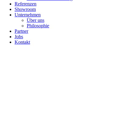
Referenzen
Showroom
Unternehmen
Über uns
Philosophie
Partner
Jobs
Kontakt
Die beste Methode, eine gute 
Ideen zu haben.“